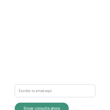
Consultoría en IA, robótica y automatización 
avanzada.
DIGITALIZACIÓN
contacto@xavigarcia.es
+34 964 860 079
ASESORÍA
Introduce tu correo electrónico
Enviar consulta ahora